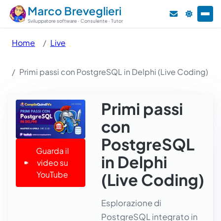
Marco Breveglieri
Sviluppatore software · Consulente · Tutor
Home
Live
Primi passi con PostgreSQL in Delphi (Live Coding)
Primi passi
con
PostgreSQL
Guarda il
in Delphi
video su
YouTube
(Live Coding)
Esplorazione di
PostgreSQL integrato in