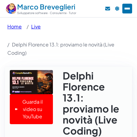
Marco Breveglieri
Sviluppatore software · Consulente · Tutor
Home
Live
Delphi Florence 13.1: proviamo le novità (Live
Coding)
Delphi
Florence
13.1:
Guarda il
proviamo le
video su
YouTube
novità (Live
Coding)