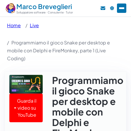
Marco Breveglieri
Sviluppatore software · Consulente · Tutor
Home
Live
Programmiamo il gioco Snake per desktop e
mobile con Delphi e FireMonkey, parte 1 (Live
Coding)
Programmiamo
il gioco Snake
per desktop e
Guarda il
video su
mobile con
YouTube
Delphi e