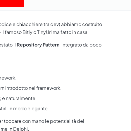
 codice e chiacchiere tra dev) abbiamo costruito
o il famoso
Bitly
o
TinyUrl
ma fatto in casa.
estato il
Repository Pattern
, integrato da poco
mework,
rn introdotto nel framework,
 e naturalmente
stirli in modo elegante.
er toccare con mano le potenzialità del
rne in Delphi.