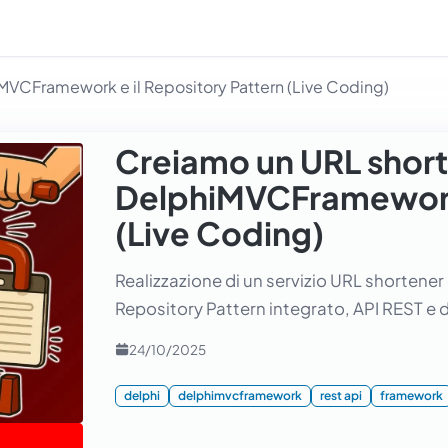
MVCFramework e il Repository Pattern (Live Coding)
Creiamo un URL shor
DelphiMVCFramework 
(Live Coding)
Realizzazione di un servizio URL shorten
Repository Pattern integrato, API REST 
24/10/2025
delphi
delphimvcframework
rest api
framework