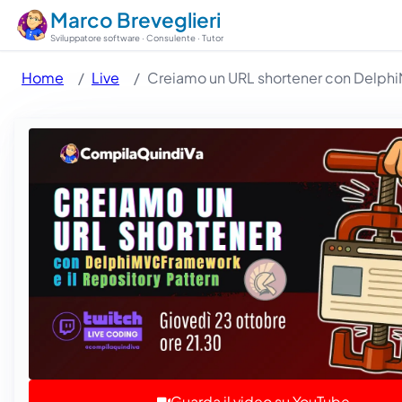
Marco Breveglieri
Sviluppatore software · Consulente · Tutor
Home
Live
Creiamo un URL shortener con Delphi
Guarda il video su YouTube