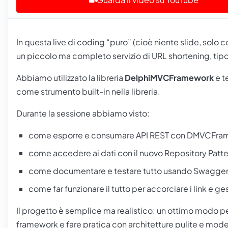
In questa live di coding “puro” (cioè niente slide, solo
un piccolo ma completo servizio di URL shortening, tip
Abbiamo utilizzato la libreria
DelphiMVCFramework
e t
come strumento built-in nella libreria.
Durante la sessione abbiamo visto:
come esporre e consumare API REST con DMVCFra
come accedere ai dati con il nuovo Repository Patte
come documentare e testare tutto usando Swagger,
come far funzionare il tutto per accorciare i link e ge
Il progetto è semplice ma realistico: un ottimo modo p
framework e fare pratica con architetture pulite e mode