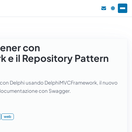
tener con
e il Repository Pattern
er con Delphi usando DelphiMVCFramework, il nuovo
e documentazione con Swagger.
web