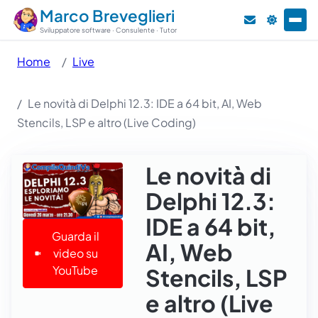
Marco Breveglieri
Sviluppatore software · Consulente · Tutor
Home
Live
Le novità di Delphi 12.3: IDE a 64 bit, AI, Web
Stencils, LSP e altro (Live Coding)
Le novità di
Delphi 12.3:
IDE a 64 bit,
Guarda il
AI, Web
video su
YouTube
Stencils, LSP
e altro (Live