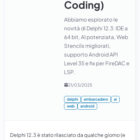
Coding)
Abbiamo esplorato le
novità di Delphi 12.3: IDE a
64 bit, AI potenziata, Web
Stencils migliorati,
supporto Android API
Level 35 e fix per FireDAC e
LSP.
21/03/2025
delphi
embarcadero
ai
web
android
Delphi 12.3 è stato rilasciato da qualche giorno (e