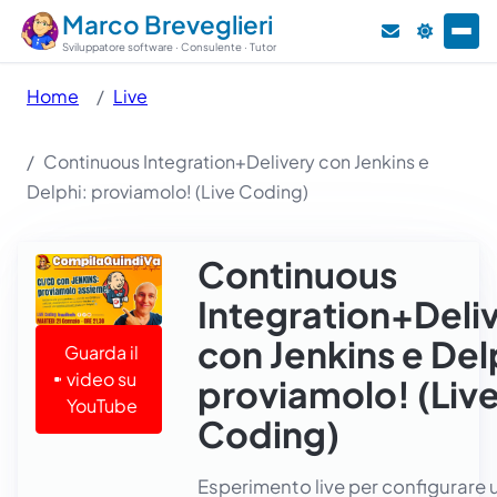
Marco Breveglieri
Sviluppatore software · Consulente · Tutor
Home
Live
Continuous Integration+Delivery con Jenkins e
Delphi: proviamolo! (Live Coding)
Continuous
Integration+Deli
con Jenkins e Del
Guarda il
video su
proviamolo! (Liv
YouTube
Coding)
Esperimento live per configurare 