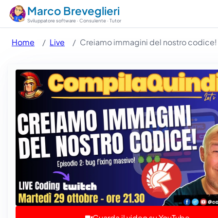
Marco Breveglieri
Sviluppatore software · Consulente · Tutor
Home
Live
Creiamo immagini del nostro codice! E
Guarda il video su YouTube