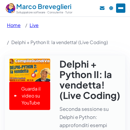
Marco Breveglieri
Sviluppatore software · Consulente · Tutor
Home
Live
Delphi + Python II: la vendetta! (Live Coding)
Delphi +
Python II: la
vendetta!
Guarda il
(Live Coding)
video su
YouTube
Seconda sessione su
Delphi e Python:
approfonditi esempi