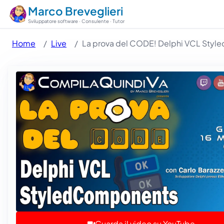
Marco Breveglieri
Sviluppatore software · Consulente · Tutor
Home
Live
La prova del CODE! Delphi VCL Style
Guarda il video su YouTube