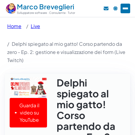
Marco Breveglieri
Sviluppatore software · Consulente · Tutor
Home
Live
Delphi spiegato al mio gatto! Corso partendo da
zero - Ep. 2: gestione e visualizzazione dei form (Live
Twitch)
Delphi
spiegato al
mio gatto!
Guarda il
Corso
video su
YouTube
partendo da