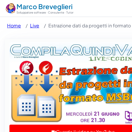
Marco Breveglieri
Sviluppatore software · Consulente · Tutor
Home
Live
Estrazione dati da progetti in format
Guarda il video su YouTube