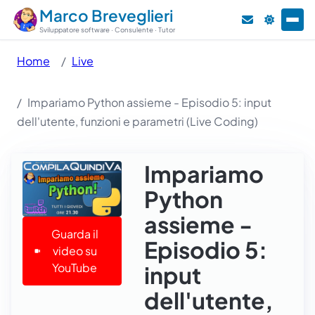
Marco Breveglieri
Sviluppatore software · Consulente · Tutor
Home
Live
Impariamo Python assieme - Episodio 5: input
dell'utente, funzioni e parametri (Live Coding)
Impariamo
Python
assieme -
Guarda il
Episodio 5:
video su
YouTube
input
dell'utente,