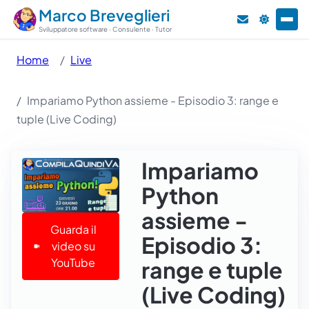
Marco Breveglieri
Sviluppatore software · Consulente · Tutor
Home
Live
Impariamo Python assieme - Episodio 3: range e
tuple (Live Coding)
Impariamo
Python
assieme -
Guarda il
Episodio 3:
video su
YouTube
range e tuple
(Live Coding)