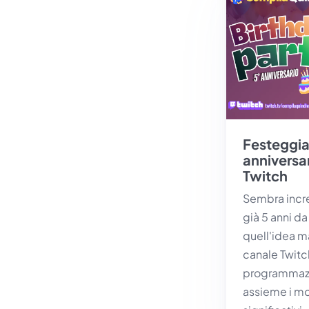
Festeggia
anniversa
Twitch
Sembra incre
già 5 anni d
quell'idea ma
canale Twitc
programmaz
assieme i mo