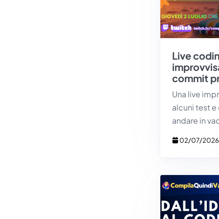
Live codi
improvvisa
commit pri
Una live impr
alcuni test e
andare in va
02/07/202