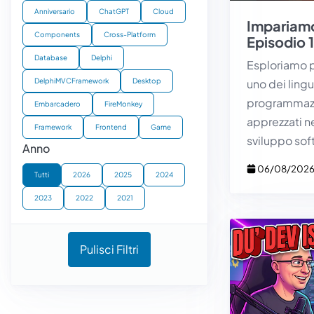
Anniversario
ChatGPT
Cloud
Impariamo
Components
Cross-Platform
Episodio 1
Database
Delphi
Esploriamo pe
uno dei ling
DelphiMVCFramework
Desktop
programmazi
Embarcadero
FireMonkey
apprezzati n
Framework
Frontend
Game
sviluppo so
Anno
06/08/202
Tutti
2026
2025
2024
2023
2022
2021
Pulisci Filtri