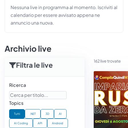
Nessuna live in programma al momento. Iscriviti al
calendario per essere avvisato appena ne
annuncio una nuova.
Archivio live
162 live trovate
Filtra le live
Ricerca
Topics
Tutti
.NET
3D
AI
AI Coding
API
Android