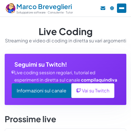
Marco Breveglieri
Sviluppatore software · Consulente · Tutor
Live Coding
Streaming e video di coding in diretta su vari argomenti
Seguimi su Twitch!
Live coding session regolari, tutorial ed
esperimenti in diretta sul canale
compilaquindiva
Informazioni sul canale
Vai su Twitch
Prossime live