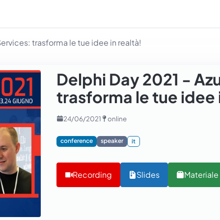
rvices: trasforma le tue idee in realtà!
Delphi Day 2021 - Azu
trasforma le tue idee 
24/06/2021
online
conference
speaker
it
Recording
Slides
Materiale