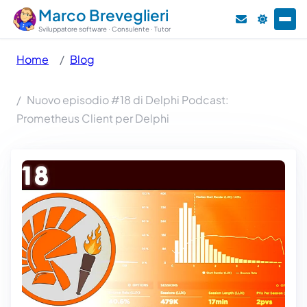
Marco Breveglieri
Sviluppatore software · Consulente · Tutor
Home
Blog
Nuovo episodio #18 di Delphi Podcast:
Prometheus Client per Delphi